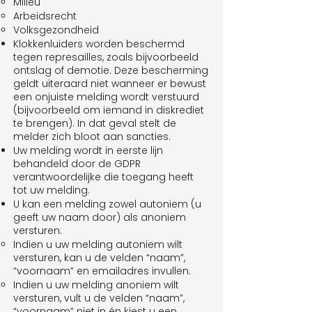
Milieu
Arbeidsrecht
Volksgezondheid
Klokkenluiders worden beschermd
tegen represailles, zoals bijvoorbeeld
ontslag of demotie. Deze bescherming
geldt uiteraard niet wanneer er bewust
een onjuiste melding wordt verstuurd
(bijvoorbeeld om iemand in diskrediet
te brengen). In dat geval stelt de
melder zich bloot aan sancties.
Uw melding wordt in eerste lijn
behandeld door de GDPR
verantwoordelijke die toegang heeft
tot uw melding.
U kan een melding zowel autoniem (u
geeft uw naam door) als anoniem
versturen:
Indien u uw melding autoniem wilt
versturen, kan u de velden “naam”,
“voornaam” en emailadres invullen.
Indien u uw melding anoniem wilt
versturen, vult u de velden “naam”,
“voornaam” niet in én kiest u een